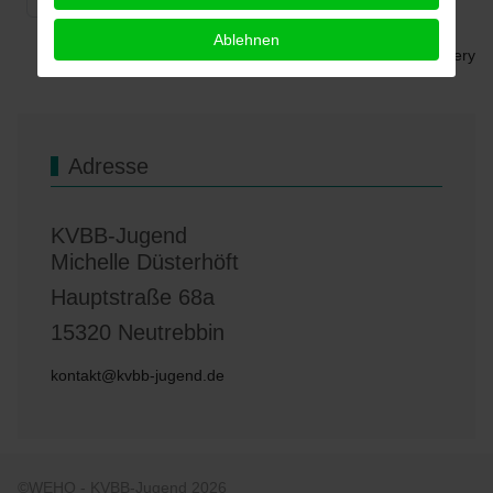
Ablehnen
Powered by
Phoca Gallery
Adresse
KVBB-Jugend
Michelle Düsterhöft
Hauptstraße 68a
15320 Neutrebbin
kontakt@kvbb-jugend.de
©WEHO - KVBB-Jugend 2026