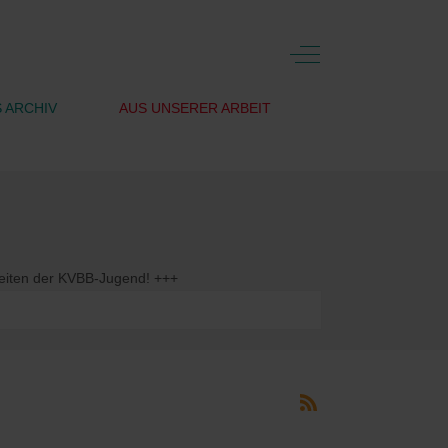
Off-Canvas Toggle
 ARCHIV
AUS UNSERER ARBEIT
 der KVBB-Jugend! +++