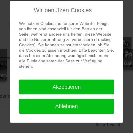
Wir benutzen Cookies
Wir nutzen Cookies auf unserer Website. Einige
von ihnen sind essenziell für den Betrieb der
Seite, während andere uns helfen, diese Website
und die Nutzererfahrung zu verbessern (Tracking
Cookies). Sie können selbst entscheiden, ob Sie
die Cookies zulassen möchten. Bitte beachten Sie,
gallary
gallary
gallary
dass bei einer Ablehnung womöglich nicht mehr
alle Funktionalitäten der Seite zur Verfügung
llary
gallary
gallary
gallary
gallary
gallary
gal
stehen.
llary
gallary
gallary
Akzeptieren
Ordering
Display Num
Ablehnen
Seite 1 von 3