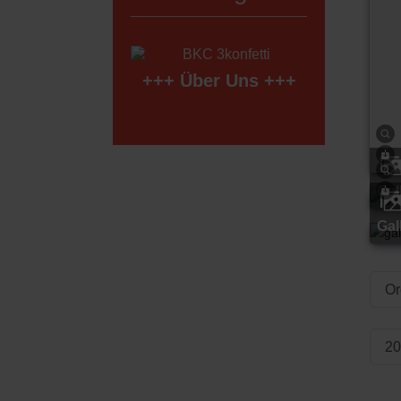
+++
Über Uns
+++
ga
ga