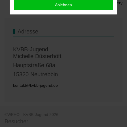
Powered by
Phoca Gallery
Ablehnen
Adresse
KVBB-Jugend
Michelle Düsterhöft
Hauptstraße 68a
15320 Neutrebbin
kontakt@kvbb-jugend.de
©WEHO - KVBB-Jugend 2026
Besucher