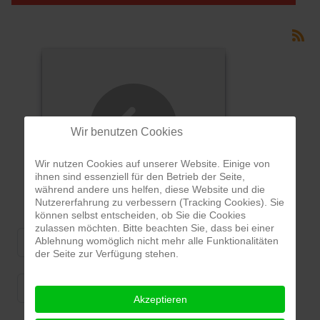
Wir benutzen Cookies
Wir nutzen Cookies auf unserer Website. Einige von
ihnen sind essenziell für den Betrieb der Seite,
während andere uns helfen, diese Website und die
gallary
Nutzererfahrung zu verbessern (Tracking Cookies). Sie
können selbst entscheiden, ob Sie die Cookies
Ordering
zulassen möchten. Bitte beachten Sie, dass bei einer
Ablehnung womöglich nicht mehr alle Funktionalitäten
der Seite zur Verfügung stehen.
Display Num
Akzeptieren