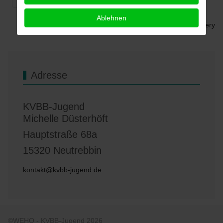
Ablehnen
Powered by
Phoca Gallery
Adresse
KVBB-Jugend
Michelle Düsterhöft
Hauptstraße 68a
15320 Neutrebbin
kontakt@kvbb-jugend.de
©WEHO - KVBB-Jugend 2026