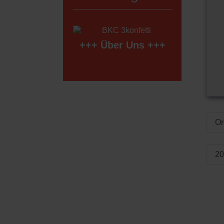
+++
Über Uns
+++