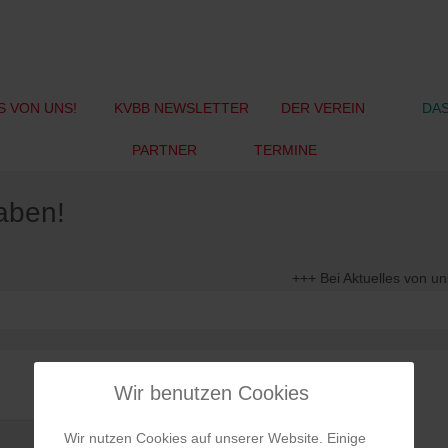
S VON UNS!
KVBB NEWSLETTER
DER VEREIN
DAS
PARTNER
TERMINE
haben!
+++ Bei Aktuelles von uns find
Wir benutzen Cookies
Wir nutzen Cookies auf unserer Website. Einige