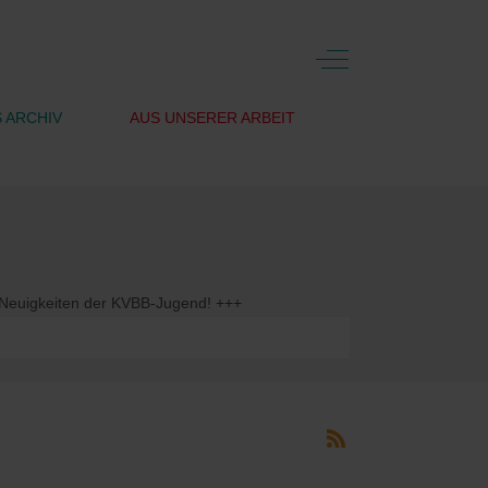
Off-Canvas Toggle
 ARCHIV
AUS UNSERER ARBEIT
gkeiten der KVBB-Jugend! +++