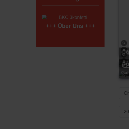
+++
Über Uns
+++
ga
ga