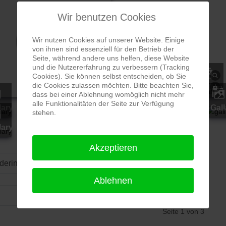
Wir benutzen Cookies
Wir nutzen Cookies auf unserer Website. Einige
von ihnen sind essenziell für den Betrieb der
Seite, während andere uns helfen, diese Website
und die Nutzererfahrung zu verbessern (Tracking
Cookies). Sie können selbst entscheiden, ob Sie
die Cookies zulassen möchten. Bitte beachten Sie,
gallary
gallary
gallary
dass bei einer Ablehnung womöglich nicht mehr
alle Funktionalitäten der Seite zur Verfügung
llary
gallary
gallary
gallary
gallary
gallary
gal
stehen.
llary
gallary
gallary
Akzeptieren
Ordering
Display Num
Ablehnen
Seite 1 von 3